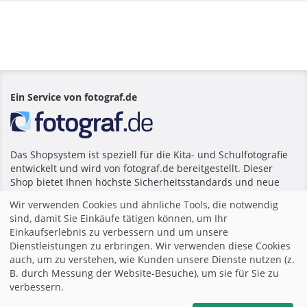
Ein Service von fotograf.de
Das Shopsystem ist speziell für die Kita- und Schulfotografie
entwickelt und wird von fotograf.de bereitgestellt. Dieser
Shop bietet Ihnen höchste Sicherheitsstandards und neue
Möglichkeiten wie zum Beispiel die individuelle Auswahl Ihrer
Wir verwenden Cookies und ähnliche Tools, die notwendig
Lieblingsfotos und Fotoprodukte.
sind, damit Sie Einkäufe tätigen können, um Ihr
Einkaufserlebnis zu verbessern und um unsere
Dienstleistungen zu erbringen. Wir verwenden diese Cookies
Startseite
|
Impressum
|
Allgemeine Geschäftsbedingungen
auch, um zu verstehen, wie Kunden unsere Dienste nutzen (z.
|
Datenschutzerklärung
|
B. durch Messung der Website-Besuche), um sie für Sie zu
verbessern.
mail
teilen